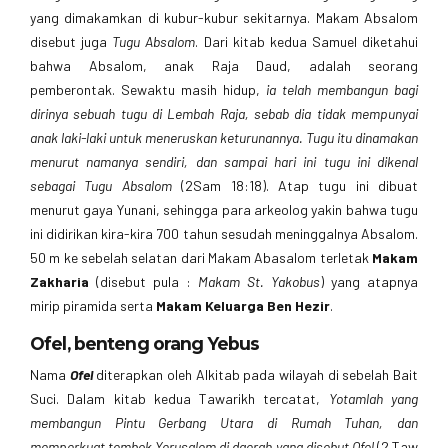
yang dimakamkan di kubur-kubur sekitarnya. Makam Absalom
disebut juga
Tugu Absalom
. Dari kitab kedua Samuel diketahui
bahwa Absalom, anak Raja Daud, adalah seorang
pemberontak. Sewaktu masih hidup,
ia telah membangun bagi
dirinya sebuah tugu di Lembah Raja, sebab dia tidak mempunyai
anak laki-laki untuk meneruskan keturunannya. Tugu itu dinamakan
menurut namanya sendiri, dan sampai hari ini tugu ini dikenal
sebagai Tugu Absalom
(2Sam 18:18). Atap tugu ini dibuat
menurut gaya Yunani, sehingga para arkeolog yakin bahwa tugu
ini didirikan kira-kira 700 tahun sesudah meninggalnya Absalom.
50 m ke sebelah selatan dari Makam Abasalom terletak
Makam
Zakharia
(disebut pula :
Makam St. Yakobus
) yang atapnya
mirip piramida serta
Makam Keluarga Ben Hezir
.
Ofel, benteng orang Yebus
Nama
Ofel
diterapkan oleh Alkitab pada wilayah di sebelah Bait
Suci. Dalam kitab kedua Tawarikh tercatat,
Yotamlah yang
membangun Pintu Gerbang Utara di Rumah Tuhan, dan
memperkuat tembok Yerusalem di daerah yang disebut Ofel
(2 Taw