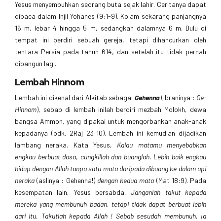
Yesus menyembuhkan seorang buta sejak lahir. Ceritanya dapat
dibaca dalam Injil Yohanes (9:1-9). Kolam sekarang panjangnya
16 m, lebar 4 hingga 5 m, sedangkan dalamnya 6 m. Dulu di
tempat ini berdiri sebuah gereja, tetapi dihancurkan oleh
tentara Persia pada tahun 614, dan setelah itu tidak pernah
dibangun lagi.
Lembah Hinnom
Lembah ini dikenal dari Alkitab sebagai
Gehenna
(Ibraninya :
Ge-
Hinnom
), sebab di lembah inilah berdiri mezbah Molokh, dewa
bangsa Ammon, yang dipakai untuk mengorbankan anak-anak
kepadanya (bdk. 2Raj 23:10). Lembah ini kemudian dijadikan
lambang neraka. Kata Yesus,
Kalau matamu menyebabkan
engkau berbuat dosa, cungkillah dan buanglah. Lebih baik engkau
hidup dengan Allah tanpa satu mata daripada dibuang ke dalam api
neraka
(aslinya : Gehenna!)
dengan kedua mata
(Mat 18:9). Pada
kesempatan lain, Yesus bersabda,
Janganlah takut kepada
mereka yang membunuh badan, tetapi tidak dapat berbuat lebih
dari itu. Takutlah kepada Allah ! Sebab sesudah membunuh, Ia