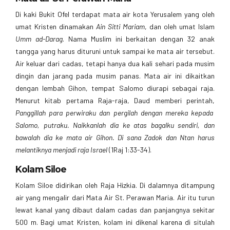
Di kaki Bukit Ofel terdapat mata air kota Yerusalem yang oleh
umat Kristen dinamakan
Ain Sitti Mariam
, dan oleh umat Islam
Umm ad-Darag
. Nama Muslim ini berkaitan dengan 32 anak
tangga yang harus dituruni untuk sampai ke mata air tersebut.
Air keluar dari cadas, tetapi hanya dua kali sehari pada musim
dingin dan jarang pada musim panas. Mata air ini dikaitkan
dengan lembah Gihon, tempat Salomo diurapi sebagai raja.
Menurut kitab pertama Raja-raja, Daud memberi perintah,
Panggillah para perwiraku dan pergilah dengan mereka kepada
Salomo, putraku. Naikkanlah dia ke atas bagalku sendiri, dan
bawalah dia ke mata air Gihon. Di sana Zadok dan Ntan harus
melantiknya menjadi raja Israel
(1Raj 1:33-34).
Kolam Siloe
Kolam Siloe didirikan oleh Raja Hizkia. Di dalamnya ditampung
air yang mengalir dari Mata Air St. Perawan Maria. Air itu turun
lewat kanal yang dibaut dalam cadas dan panjangnya sekitar
500 m. Bagi umat Kristen, kolam ini dikenal karena di situlah