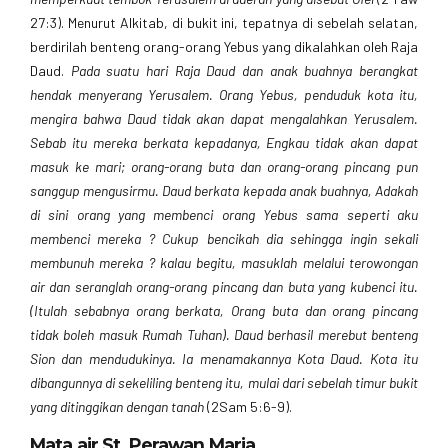
27:3). Menurut Alkitab, di bukit ini, tepatnya di sebelah selatan,
berdirilah benteng orang-orang Yebus yang dikalahkan oleh Raja
Daud.
Pada suatu hari Raja Daud dan anak buahnya berangkat
hendak menyerang Yerusalem. Orang Yebus, penduduk kota itu,
mengira bahwa Daud tidak akan dapat mengalahkan Yerusalem.
Sebab itu mereka berkata kepadanya, Engkau tidak akan dapat
masuk ke mari; orang-orang buta dan orang-orang pincang pun
sanggup mengusirmu. Daud berkata kepada anak buahnya, Adakah
di sini orang yang membenci orang Yebus sama seperti aku
membenci mereka ? Cukup bencikah dia sehingga ingin sekali
membunuh mereka ? kalau begitu, masuklah melalui terowongan
air dan seranglah orang-orang pincang dan buta yang kubenci itu.
(Itulah sebabnya orang berkata, Orang buta dan orang pincang
tidak boleh masuk Rumah Tuhan). Daud berhasil merebut benteng
Sion dan mendudukinya. Ia menamakannya Kota Daud. Kota itu
dibangunnya di sekeliling benteng itu, mulai dari sebelah timur bukit
yang ditinggikan dengan tanah
(2Sam 5:6-9).
Mata air St. Perawan Maria