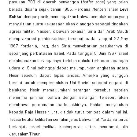
pasukan PBB di daerah penyangga (
buffer zone
) yang telah
berada disana sejak tahun 1956. Perdana Menteri Israel
Levi
Eshkol
dengan panik mengingatkan bahwa pemblokadean yang
menyulitkan suatu kekuasaan akan dianggap sebagai tindakan
agresi militer. Nasser, dibawah tekanan Siria dan Arab Saudi
memprakarsai pemblokadean tersebut pada tanggal 22 May
1967. Yordania, Iraq, dan Siria menyebarkan pasukannya di
sepanjang perbatasan Israel. Pada tanggal 5 Juni 1967 Israel
melaksanakan serangannya terlebih dahulu terhadap lapangan
udara di Sinai sehingga dapat melumpuhkan angkatan udara
Mesir sebelum dapat lepas landas. Amerika yang sungguh
berniat untuk mempermalukan Uni Soviet sebagai negara di
belakang Mesir memaklumkan serangan tersebut setelah
menerima jaminan bahwa dengan serangan tersebut akan
membawa perdamaian pada akhirnya. Eshkol menyerukan
kepada Raja Hussein untuk tidak turut terlibat dalam hal ini.
Tetapi ketika kelihatan semakin jelas bahwa niat Yordania terus
berlanjut, Israel melihat kesempatan untuk mengambil alih
Jerusalem Timur.