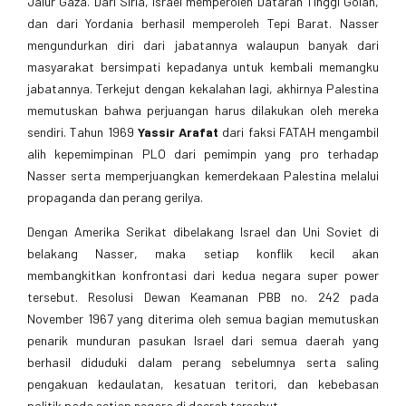
Jalur Gaza. Dari Siria, Israel memperoleh Dataran Tinggi Golan,
dan dari Yordania berhasil memperoleh Tepi Barat. Nasser
mengundurkan diri dari jabatannya walaupun banyak dari
masyarakat bersimpati kepadanya untuk kembali memangku
jabatannya. Terkejut dengan kekalahan lagi, akhirnya Palestina
memutuskan bahwa perjuangan harus dilakukan oleh mereka
sendiri. Tahun 1969
Yassir Arafat
dari faksi FATAH mengambil
alih kepemimpinan PLO dari pemimpin yang pro terhadap
Nasser serta memperjuangkan kemerdekaan Palestina melalui
propaganda dan perang gerilya.
Dengan Amerika Serikat dibelakang Israel dan Uni Soviet di
belakang Nasser, maka setiap konflik kecil akan
membangkitkan konfrontasi dari kedua negara super power
tersebut. Resolusi Dewan Keamanan PBB no. 242 pada
November 1967 yang diterima oleh semua bagian memutuskan
penarik munduran pasukan Israel dari semua daerah yang
berhasil diduduki dalam perang sebelumnya serta saling
pengakuan kedaulatan, kesatuan teritori, dan kebebasan
politik pada setiap negara di daerah tersebut.